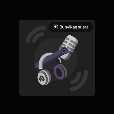
Salam kenal & percobaan upload rekaman suara ke Noice!
Read More
Bunyikan suara
Pengembangan Diri
HOSTING
Intro
Subscribe
0 Subscribers
Komentar