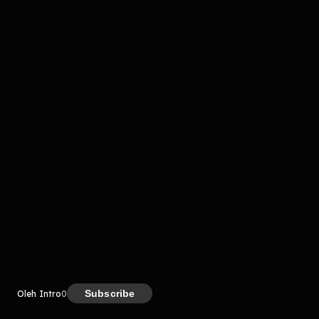
komentar belum bisa dimuat. Coba refresh halaman
atau periksa koneksi internet kamu.
Kreator
Subscribe
Oleh Intro
0