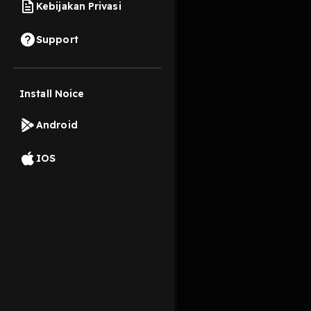
Kebijakan Privasi
8 September 2023
Support
Yang kelahiran 2000-a
Install Noice
Read More
Android
Komedi
Comedy Int
IOS