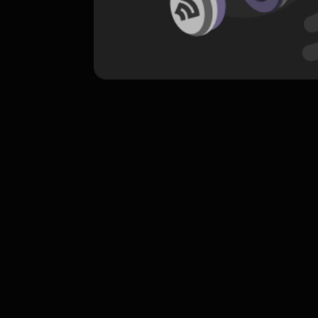
komentar belum bisa dimuat. Coba refr
atau periksa koneksi internet k