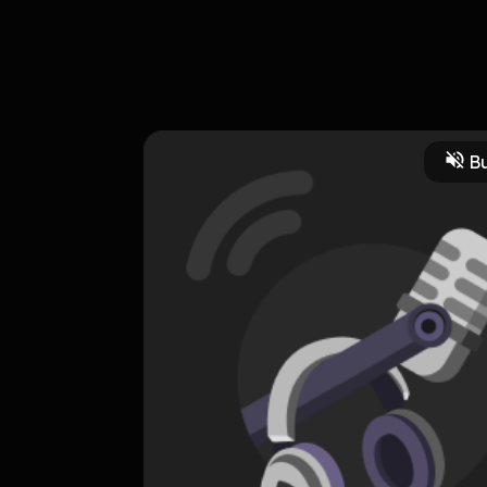
n udah mulai ngerasain lelah menghadapi realita kehidupan? Sini-si
Bu
erviews
CREATOR-RSS
Kiri Bang!
0 Subscribers