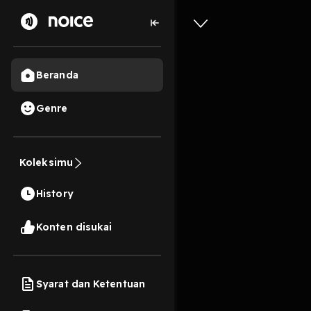
Beranda
Genre
388
2 tahun lalu
43 
Koleksimu
Berhenti
History
Play
Konten disukai
Syarat dan Ketentuan