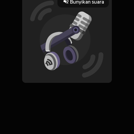
Bunyikan suara
Play
31 Mei 2022
Read More
ORIGINAL
Simpan
Psyched Up
Komentar