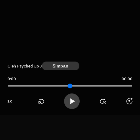
komentar belum bisa dimuat. Coba refresh halaman
atau periksa koneksi internet kamu.
Simpan
Oleh Psyched Up
0
0:00
00:00
Psyched Up
1
x
LIHAT CHAPTER LAIN
Beranda
Cari
Buka App
Koleksimu
Profil