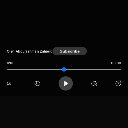
komentar belum bisa dimuat. Coba refresh halaman
atau periksa koneksi internet kamu.
Subscribe
Oleh Abdurrahman Zahier
0
0:00
00:00
Abdurrahman Zahier
LIHAT EPISODE LAIN
1
x
Beranda
Cari
Buka App
Koleksimu
Profil