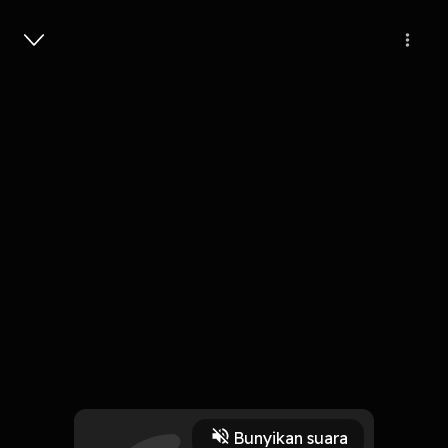
Masuk
0
2 tahun lalu
1 Jam, 19 Menit
[SAFARI KEDIRI] Tanggung Jawab
Terbesar Seorang Lelaki
Play
Bunyikan suara