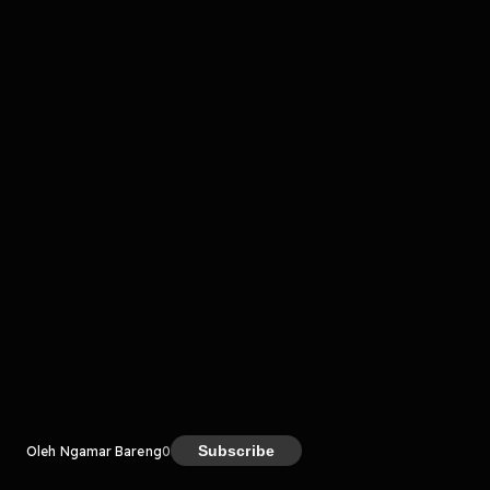
komentar belum bisa dimuat. Coba refresh halaman
atau periksa koneksi internet kamu.
Kreator
Subscribe
Oleh Ngamar Bareng
0