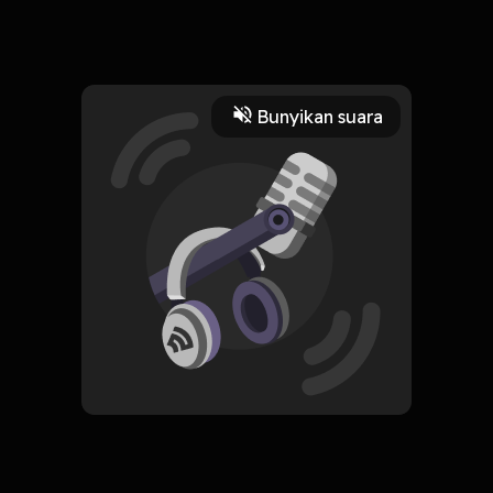
RF Ink Tattoo
Read More
Bunyikan suara
Komedi
Improvisasi
RSS
Ngamar Bareng
Subscribe
0 Subscribers
Komentar