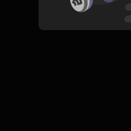
komentar belum bisa dimuat. Coba refr
atau periksa koneksi internet k