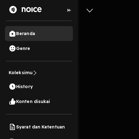
Beranda
Genre
Manifest
Koleksimu
28 Menit
History
Play
Konten disukai
Syarat dan Ketentuan