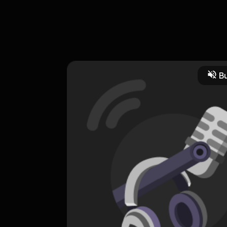
Bu
CREATOR-RSS
Mamang FP
0 Subscribers