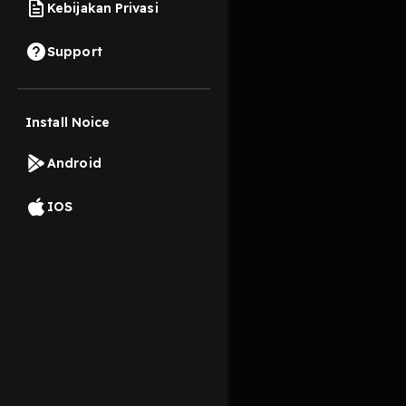
Kebijakan Privasi
12 Juni 2021
Support
Follow @mamangfp
Install Noice
Read More
Android
Minat dan Hobi
IOS