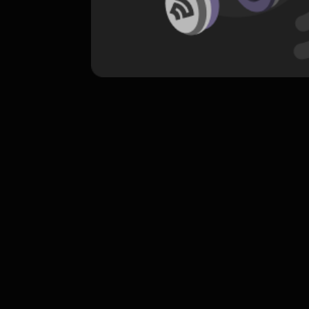
komentar belum bisa dimuat. Coba refr
atau periksa koneksi internet k