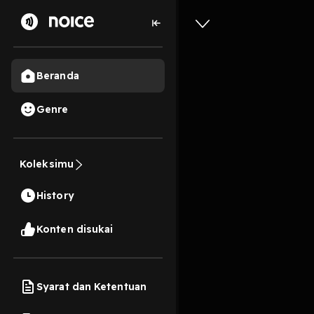
Beranda
Genre
10
5 tahun lalu
31 M
Koleksimu
S2 Episo
History
Play
Konten disukai
Syarat dan Ketentuan