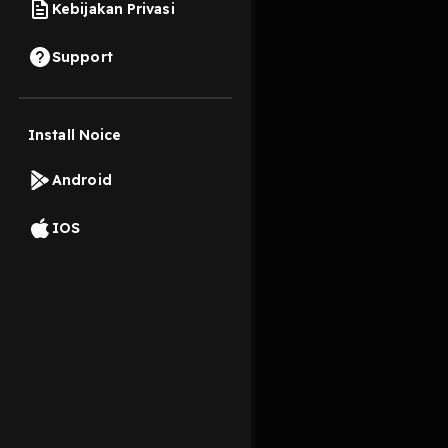
Kebijakan Privasi
14 Februari 2024
Support
Sepandai-pandainya m
Install Noice
Read More
Android
Komedi
IOS
komedibapakbapak