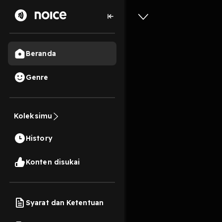
Beranda
Genre
11
2 tahun lalu
20 M
Koleksimu
E4: Kege
History
Play
Konten disukai
Syarat dan Ketentuan