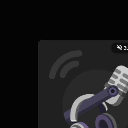
onyet melompat, toh pada akhirnya akan jatuh juga.
Bu
masalalu
kegep,
HOSTING
JAMBU BANGKE PODCAST
0 Subscribers