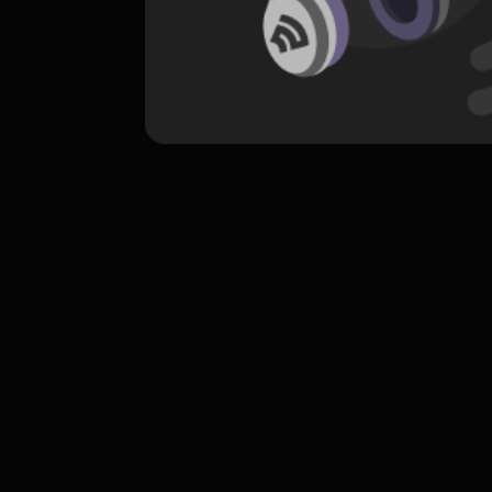
komentar belum bisa dimuat. Coba refr
atau periksa koneksi internet k