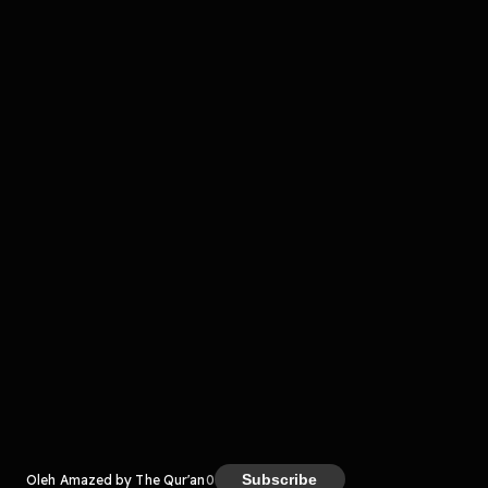
Komentar
komentar belum bisa dimuat. Coba refresh halaman
atau periksa koneksi internet kamu.
Kreator
Subscribe
Oleh Amazed by The Qur'an
0