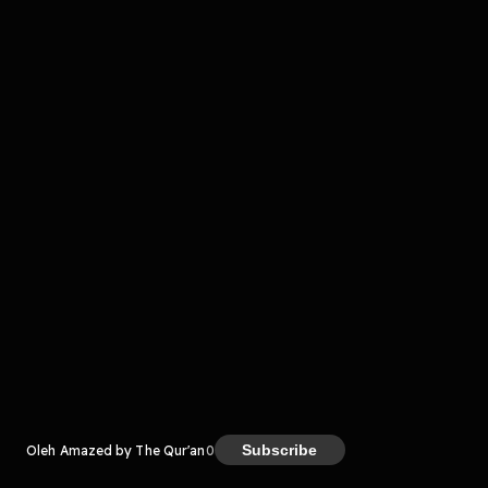
komentar belum bisa dimuat. Coba refresh halaman
atau periksa koneksi internet kamu.
Kreator
Subscribe
Oleh Amazed by The Qur'an
0