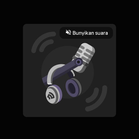
Read More
Bunyikan suara
Islam
HOSTING
Idlotun Nasyiin
Subscribe
0 Subscribers
Komentar