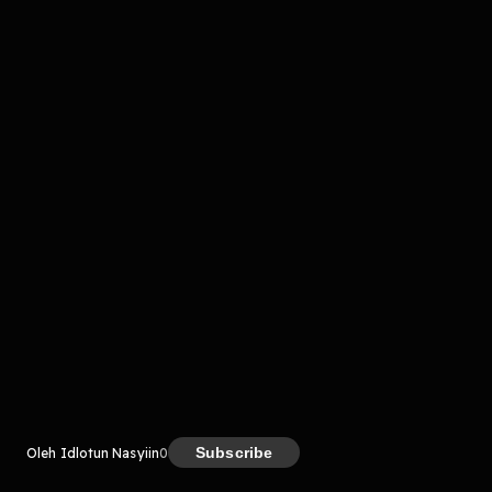
komentar belum bisa dimuat. Coba refresh halaman
atau periksa koneksi internet kamu.
Kreator
Subscribe
Oleh Idlotun Nasyiin
0