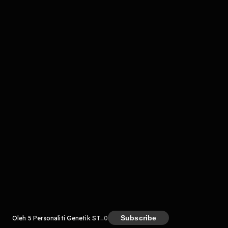
Komentar
komentar belum bisa dimuat. Coba refresh halaman
atau periksa koneksi internet kamu.
Kreator
Subscribe
Oleh 5 Personaliti Genetik STIFIn
0