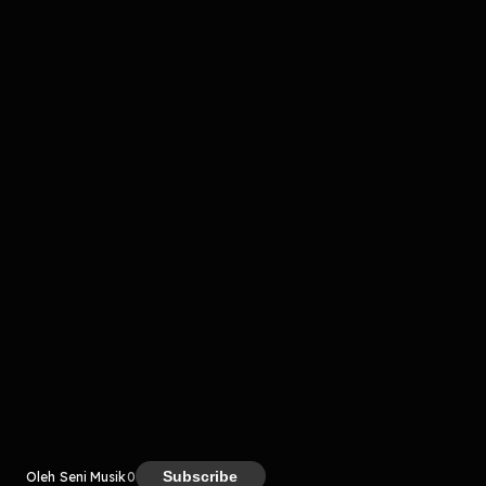
Komentar
komentar belum bisa dimuat. Coba refresh halaman
atau periksa koneksi internet kamu.
Kreator
Subscribe
Oleh Seni Musik
0