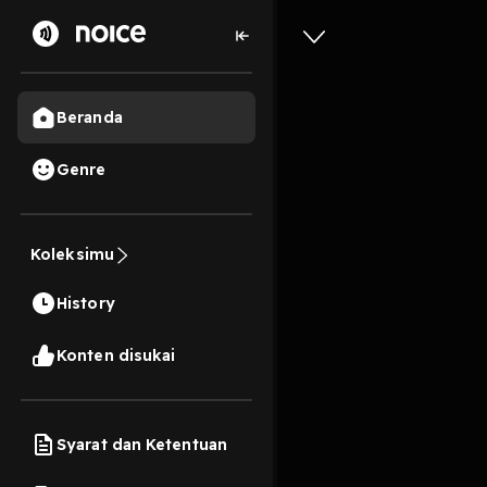
Beranda
Genre
Biru me
Koleksimu
46s
History
Play
Konten disukai
Syarat dan Ketentuan