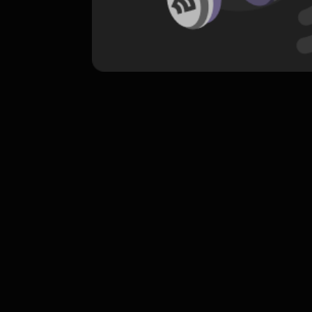
komentar belum bisa dimuat. Coba refr
atau periksa koneksi internet k