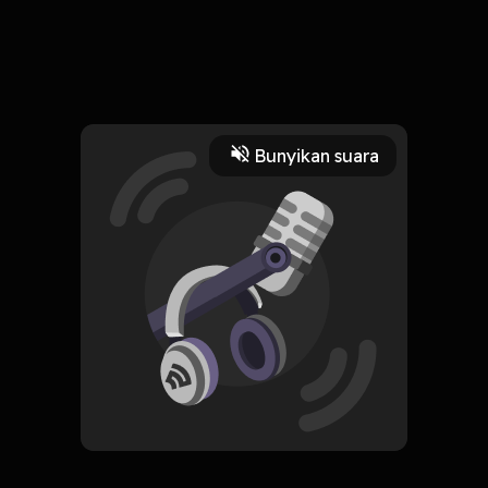
7 Februari 2024
🙋我有落髮禿髮問題，但到底應該要用什麼樣的方式詢問醫生才能
比較快獲得答案呢？ 不知道髮友們有沒有過這樣的情況，千頭萬
緒，各種問題在腦海浮現，但是看到醫師的時候，常常不確定自己
Read More
Bunyikan suara
在問什麼或是深怕自己的表達不能讓醫師明白。 禿髮就診別緊
張！今天請到了，在診間總是能游刃有餘解答髮友各式疑惑的楊立
Kedokteran
Kesehatan
醫師，來和大家聊聊，如何掌握問問題的關鍵，幫助你有效率得到
醫師解答。 髮友總是帶著各式各樣的疑惑前來，而DCDC生髮診所
的目標，就是希望髮友能帶著豁然開朗的笑容走出診間。 看DCDC
生髮診所官網了解更多》https://dcdchair.com.tw/ Powered by
Firstory Hosting
CREATOR-RSS
朱冠州開講生髮通識課
Subscribe
0 Subscribers