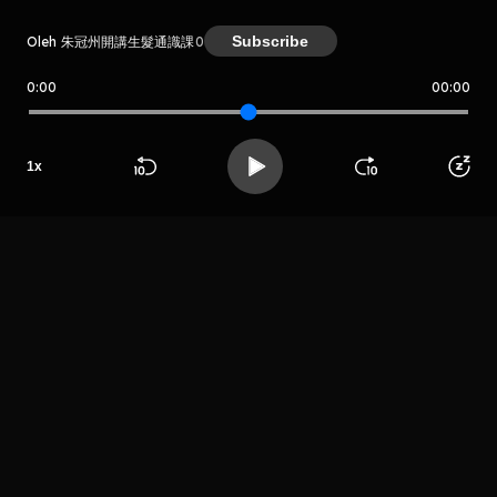
Subscribe
Oleh 朱冠州開講生髮通識課
0
0:00
00:00
朱冠州開講生髮通識課
Host
1
x
DCDC生髮診所
企劃部
Beranda
Cari
Buka App
Koleksimu
Profil
LIHAT EPISODE LAIN