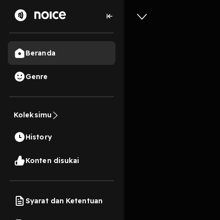
Beranda
Genre
Ternyata
Koleksimu
Makmur⁉
History
15 Menit
Play
Konten disukai
Syarat dan Ketentuan