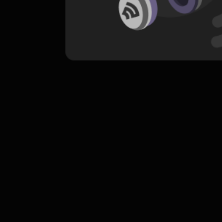
komentar belum bisa dimuat. Coba refr
atau periksa koneksi internet k