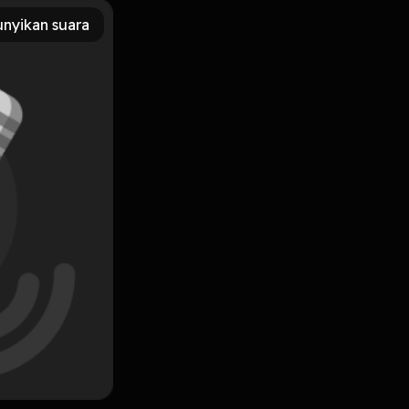
nyikan suara
ang ia saksikan dan diingat dalam pikirannya
Subscribe