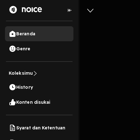
Beranda
Genre
Trailer
Koleksimu
1 Menit
History
Play
Konten disukai
Syarat dan Ketentuan