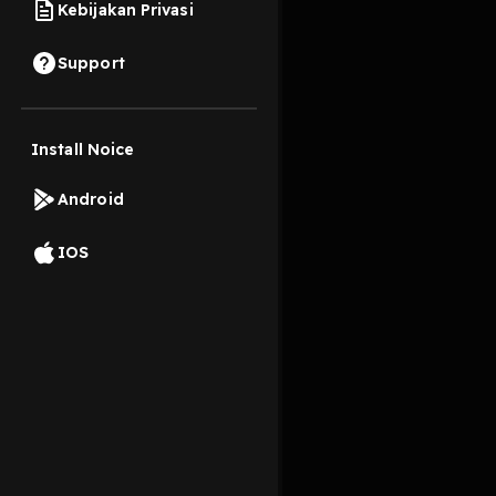
Kebijakan Privasi
13 September 2022
Support
Di balik diam dan can
Install Noice
Read More
Android
Komedi
Relationshi
slice of life
romance
IOS