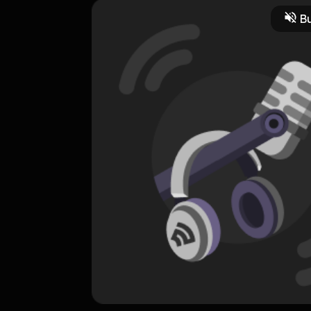
Bu
danya, Diding si office support punya sederet cerita cinta kantor y
p
Drama
Drama
ORIGINAL
Cerita Cinta Kantor
0 Subscribers