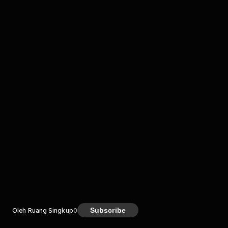
komentar belum bisa dimuat. Coba refresh halaman
atau periksa koneksi internet kamu.
Kreator
Subscribe
Oleh Ruang Singkup
0