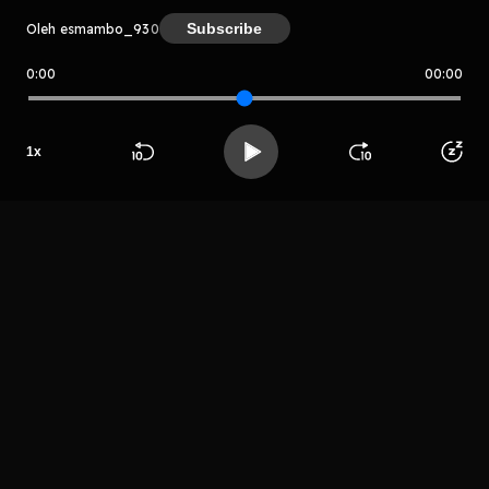
Subscribe
Oleh esmambo_93
0
0:00
00:00
esmambo_93
1
x
Host
Erik Putra
Beranda
Cari
Buka App
Koleksimu
Profil
LIHAT EPISODE LAIN