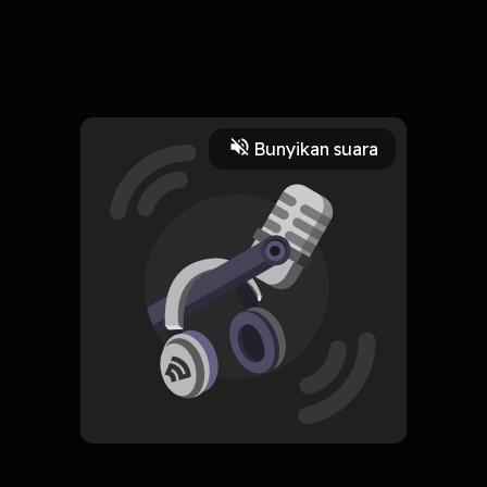
6 April 2023
ppercintaanpercintaanpercintaan surat menyurat sampai
mode SMSSMSan jauh berbeda zaman now
Read More
Bunyikan suara
Komedi
#1episode
#2023
noicefriendswithbarokah
CREATOR-RSS
esmambo_93
Subscribe
0 Subscribers