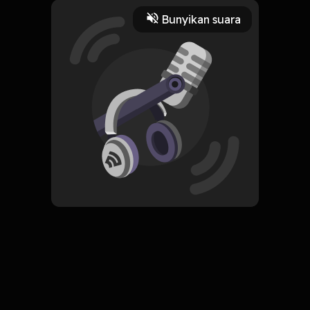
Bunyikan suara
27 Oktober 2022
Gue yakin, nggak akan ada cewe yang mau sama cowo kaya
dia! Secara dia orangnya nyebelin banget!
Read More
Fiksi
Dewasa
18+
ORIGINAL
Salma dan Tuan 40
Subscribe
0 Subscribers