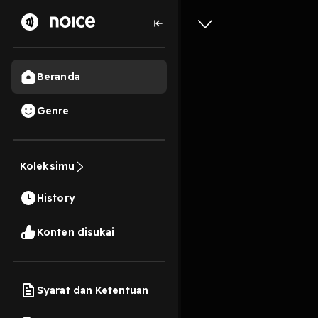
Beranda
Genre
16
2 tahun lalu
28 M
Koleksimu
Vision t
History
Play
Konten disukai
Syarat dan Ketentuan