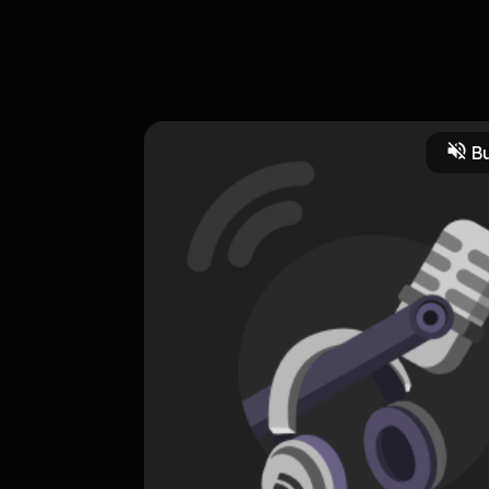
Bu
an Spiritual
CREATOR-RSS
Pemandu Jiwa
0 Subscribers