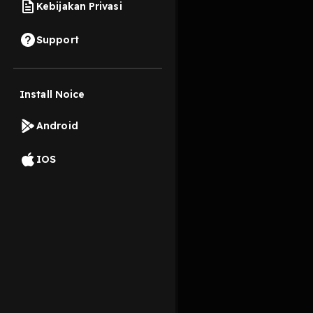
Kebijakan Privasi
14 Mei 2024
Support
Aku melihatnya lagi
Install Noice
Read More
Android
Spiritualitas
Agama d
IOS