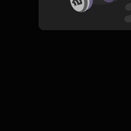
komentar belum bisa dimuat. Coba refr
atau periksa koneksi internet k