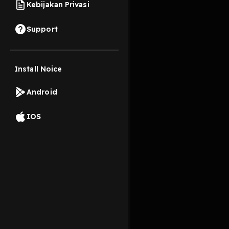
Kebijakan Privasi
3 September 2022
Support
Masih dalam uji coba
Install Noice
Read More
Android
Islam
Agama dan Spi
IOS