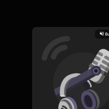
Bu
ritual
CREATOR-RSS
Manjakan Akalmu
0 Subscribers