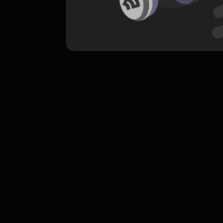
komentar belum bisa dimuat. Coba refr
atau periksa koneksi internet k