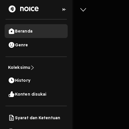
Beranda
Genre
2
3 tahun lalu
47 Me
Koleksimu
Versi le
History
Play
Konten disukai
Syarat dan Ketentuan