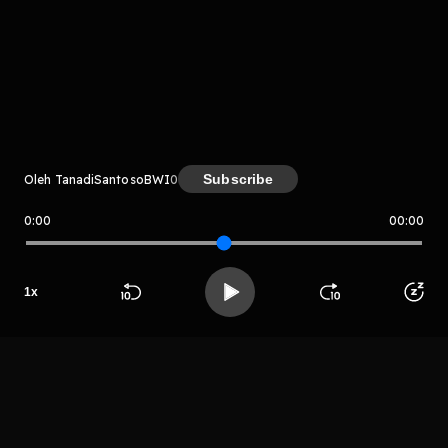
muda, dan strategi membangun relasi dengan klien yang
belum dikenal sama sekali. Suvictor membagikan triknya
bersosialisasi di kafe, membangun koneksi dari nol, hingga
membangun reputasi lewat pelayanan after sales yang tulus.
Dari sinilah kita melihat bahwa adaptif dan cepat belajar
menjadi kekuatan baru Gen Z dalam industri yang selama ini
dianggap kaku.
komentar belum bisa dimuat. Coba refresh halaman
atau periksa koneksi internet kamu.
Subscribe
Oleh TanadiSantosoBWI
0
0:00
00:00
TanadiSantosoBWI
LIHAT EPISODE LAIN
1
x
Beranda
Cari
Buka App
Koleksimu
Profil