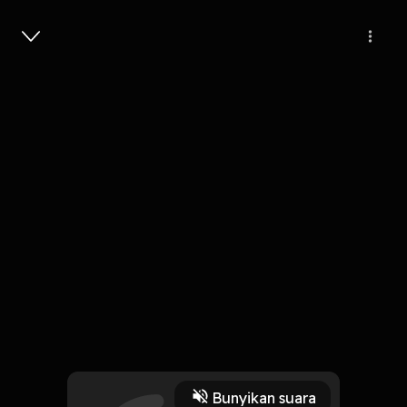
Masuk
2
8 bulan lalu
35 Menit
Podcast #95 - Dunia Gen Z Dunia
Asuransi
Play
Bunyikan suara