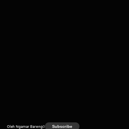
Komentar
komentar belum bisa dimuat. Coba refresh halaman
atau periksa koneksi internet kamu.
Kreator
Subscribe
Oleh Ngamar Bareng
0