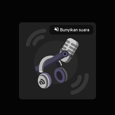
Read More
Bunyikan suara
Comedy Interviews
Komedi
CREATOR-RSS
TrusTissue
Subscribe
0 Subscribers
Komentar