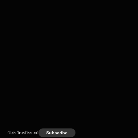
komentar belum bisa dimuat. Coba refresh halaman
atau periksa koneksi internet kamu.
Kreator
Subscribe
Oleh TrusTissue
0