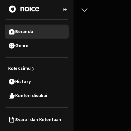
Beranda
Genre
Tunjan
Koleksimu
28 Menit
History
Play
Konten disukai
Syarat dan Ketentuan