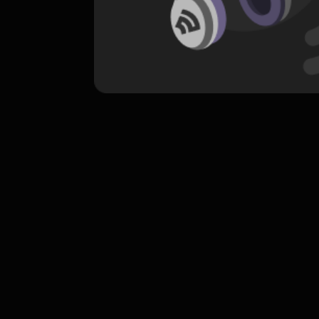
komentar belum bisa dimuat. Coba refr
atau periksa koneksi internet k