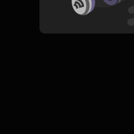
komentar belum bisa dimuat. Coba refr
atau periksa koneksi internet k