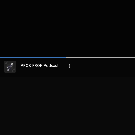
Host
Host
Host
H
Qucay
Arlan
PROK PROK
Ivan 
Djoewarsa
PROK PROK Podcast
LIHAT EPISODE LAIN