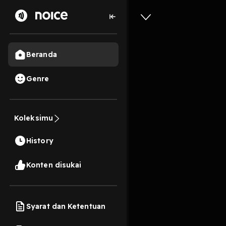
Beranda
Genre
8
1 tahun lalu
28 Me
Koleksimu
KEMAREN
History
Play
Konten disukai
Syarat dan Ketentuan