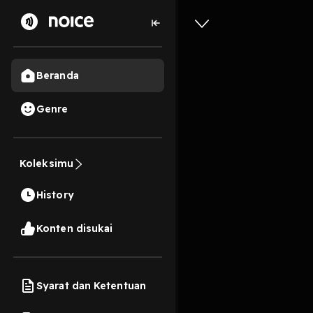
Beranda
Genre
0
2 tahun lalu
46 Me
Warung T
Koleksimu
Pemimpin
History
Play
Konten disukai
Syarat dan Ketentuan