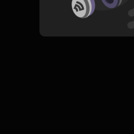
komentar belum bisa dimuat. Coba refr
atau periksa koneksi internet k