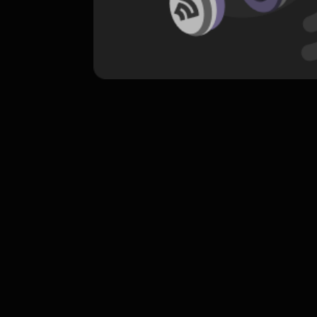
komentar belum bisa dimuat. Coba refr
atau periksa koneksi internet k