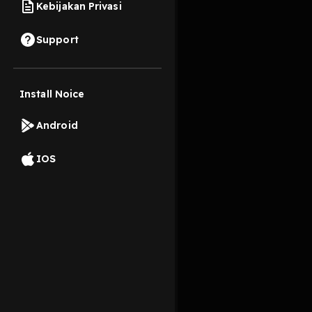
Kebijakan Privasi
22 Agustus 2024
Support
17 Agustus 2024 Dir
https://open.firstor
Install Noice
Read More
Android
Improvisasi
Masyar
IOS