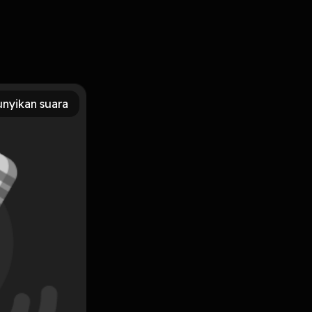
ur thoughts:
ry Hosting
nyikan suara
Subscribe