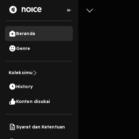
Beranda
Genre
Tujuhbel
Koleksimu
20 Menit
History
Play
Konten disukai
Syarat dan Ketentuan