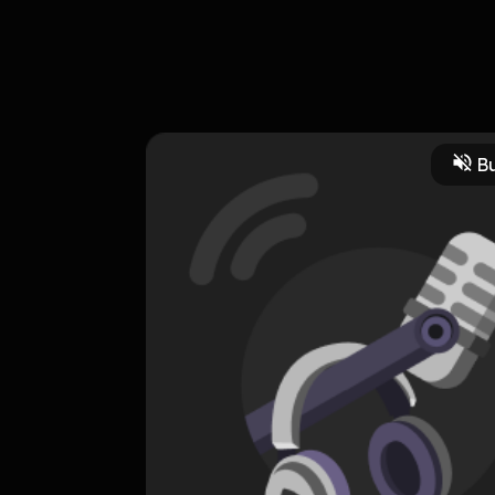
gahayu Indonesia ke 79 MERDEKA!!! Leave a comment and share yo
y.me/user/clr21szyl025q01ytgpvp4vt4/comments Powered by Firsto
Bu
akat dan Budaya
Jurnal Pribadi
Komedi
CREATOR-RSS
PODCAST TONGKRONGIN
0 Subscribers