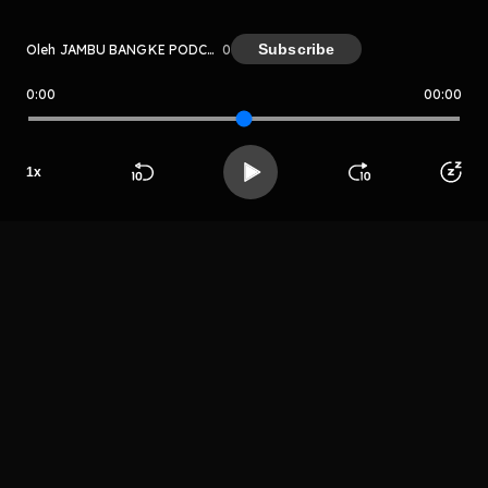
Subscribe
Oleh JAMBU BANGKE PODCAST
0
0:00
00:00
JAMBU BANGKE PODCAST
Host
1
x
Jambu Bangke
Beranda
Cari
Buka App
Koleksimu
Profil
Podcast
LIHAT EPISODE LAIN