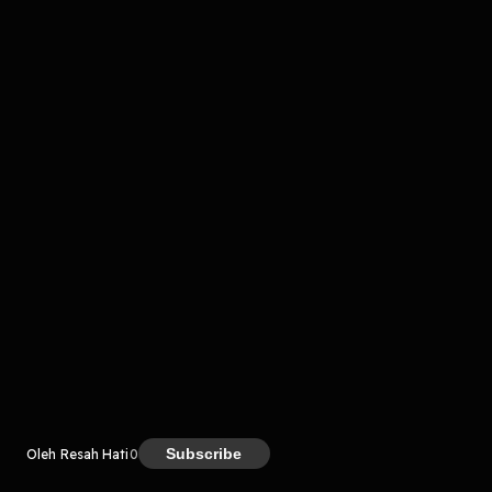
komentar belum bisa dimuat. Coba refresh halaman
atau periksa koneksi internet kamu.
Kreator
Subscribe
Oleh Resah Hati
0