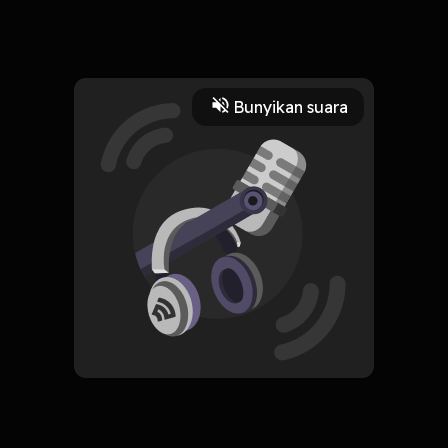
lu tau nggak esensi dari puasa selain silahturami dan juga
pulang dengan segala harta yang lu punya
Read More
Bunyikan suara
Fiksi
Fiksi Komedi
CREATOR-RSS
Resah Hati
Subscribe
0 Subscribers
Komentar