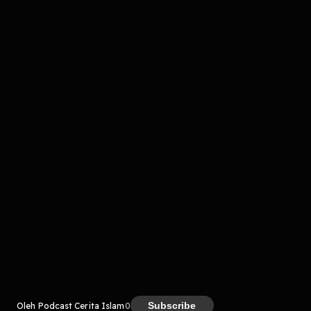
Komentar
komentar belum bisa dimuat. Coba refresh halaman
atau periksa koneksi internet kamu.
Kreator
Subscribe
Oleh Podcast Cerita Islam
0