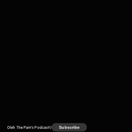
komentar belum bisa dimuat. Coba refresh halaman
atau periksa koneksi internet kamu.
Kreator
Subscribe
Oleh The Pam's Podcast
0