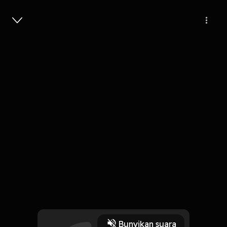
Masuk
0
3 bulan lalu
46 Menit
Hari Ini Kita Berangkat Kerja
Play
23 April 2026
Bunyikan suara