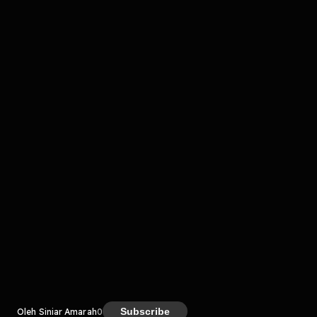
Komentar
komentar belum bisa dimuat. Coba refresh halaman
atau periksa koneksi internet kamu.
Kreator
Subscribe
Oleh Siniar Amarah
0