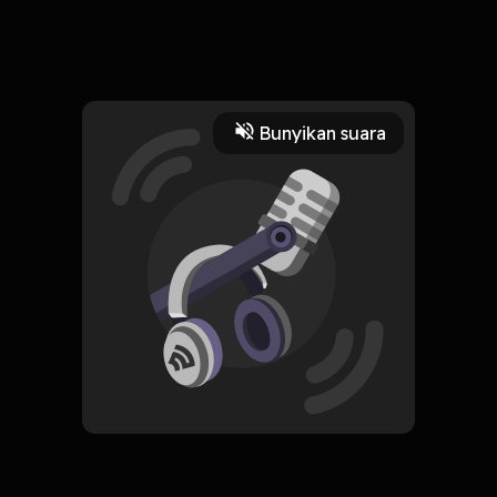
10 Desember 2022
Coba sini berkumpul orang-orang yang suka bergosip!
Banyak ya kayaknya, penting gak sih bergosip tuh?
Read More
Bunyikan suara
Komedi
Improvisasi
CREATOR-RSS
Siniar Amarah
Subscribe
0 Subscribers