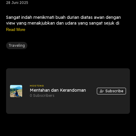
28 Juni 2025
Sangat indah menikmati buah durian diatas awan dengan
view yang menakjubkan dan udara yang sangat sejuk di
Puncak Sikunir Dieng Jawa Tengah Indonesia negeri yang
Read More
riang gembira ..
Traveling
HOSTING
Mentahan dan Kerandoman
Subscribe
0 Subscribers