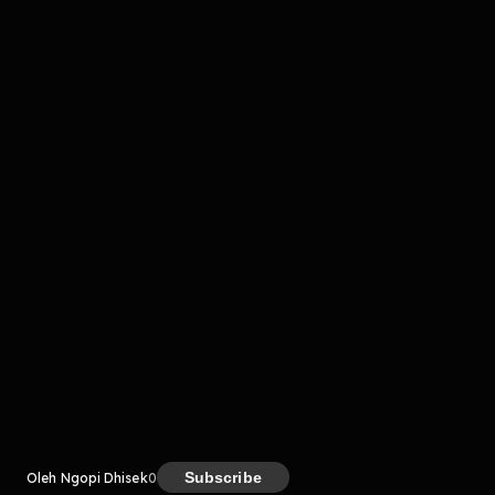
komentar belum bisa dimuat. Coba refresh halaman
atau periksa koneksi internet kamu.
Kreator
Subscribe
Oleh Ngopi Dhisek
0