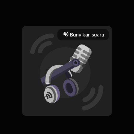
Ancen sangar wong iki, anake wis diajari golek duwit sejak
dini loh!
Read More
Bunyikan suara
Komedi
Improvisasi
CREATOR-RSS
Ngopi Dhisek
Subscribe
0 Subscribers
Komentar