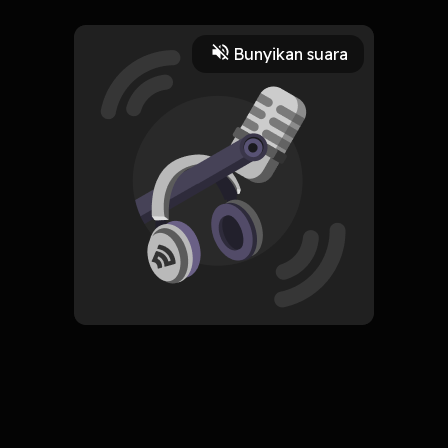
bukan orang yang relijius.
Play
Bunyikan suara
14 Oktober 2022
Read More
Agama dan Spiritual
history
religion
ORIGINAL
Simpan
Religion for Atheists