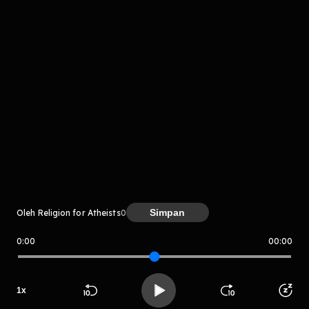
Komentar
Simpan
Oleh Religion for Atheists
0
komentar belum bisa dimuat. Coba refresh halaman
atau periksa koneksi internet kamu.
0:00
00:00
Religion for Atheists
1
x