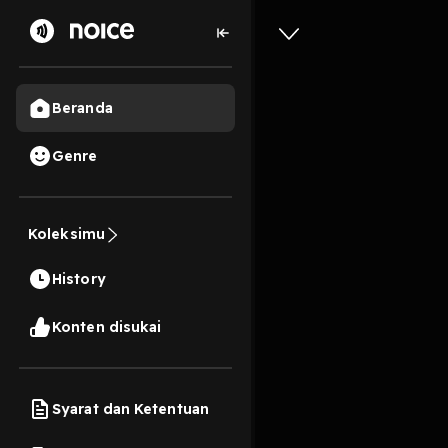
Beranda
Genre
472
3 tahun lalu
1 M
Koleksimu
Cover L
History
Play
Konten disukai
Syarat dan Ketentuan