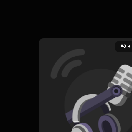
Bu
HOSTING
Cover lagu komang
0 Subscribers