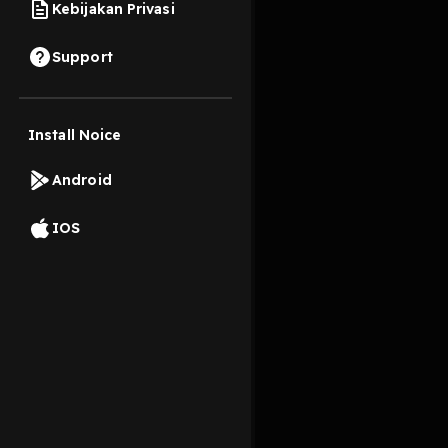
Kebijakan Privasi
1 April 2023
Support
Cover lagu komang
Install Noice
Read More
Android
Genre Musik
IOS
noice
music
viral