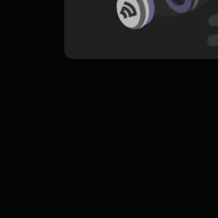
komentar belum bisa dimuat. Coba refr
atau periksa koneksi internet k