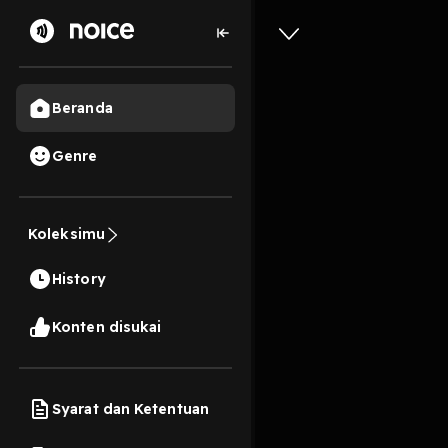
Beranda
Genre
Tulus kok
Koleksimu
49 Menit
History
Play
Konten disukai
Syarat dan Ketentuan