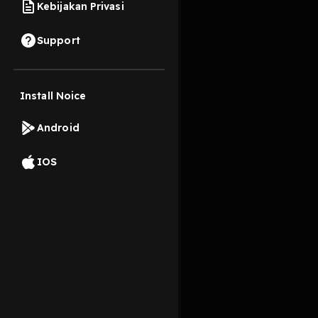
Kebijakan Privasi
4 Desember 2022
Support
Eps. 06 dah reles neh
Install Noice
Read More
Android
Improvisasi
Komedi
IOS