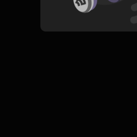
komentar belum bisa dimuat. Coba refr
atau periksa koneksi internet k