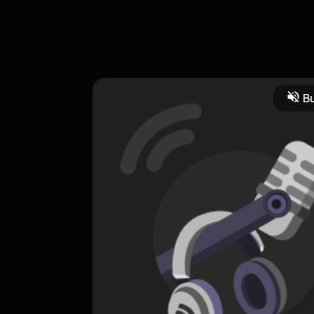
 buruan dengerin deh
Bu
CREATOR-RSS
Obrolan Sebat
0 Subscribers