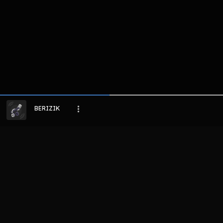
Host
Host
Noice Studios
Randhika
djamil
BERIZIK
LIHAT EPISODE LAIN