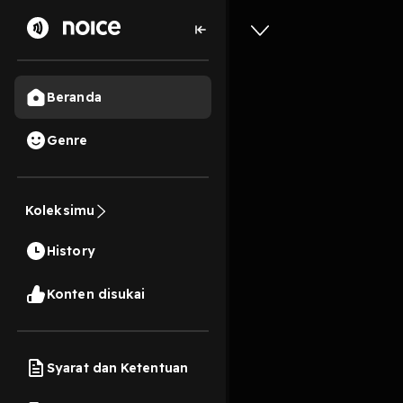
Beranda
Genre
80,7 rb
1 tahun lalu
E526: 
Koleksimu
Pas Siar
History
Play
Konten disukai
Syarat dan Ketentuan