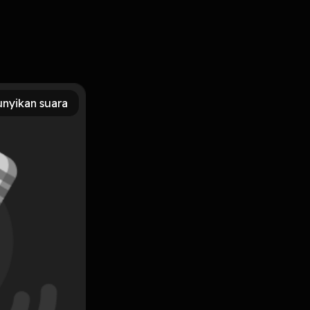
!!
 nih guysss!!
nyikan suara
Subscribe