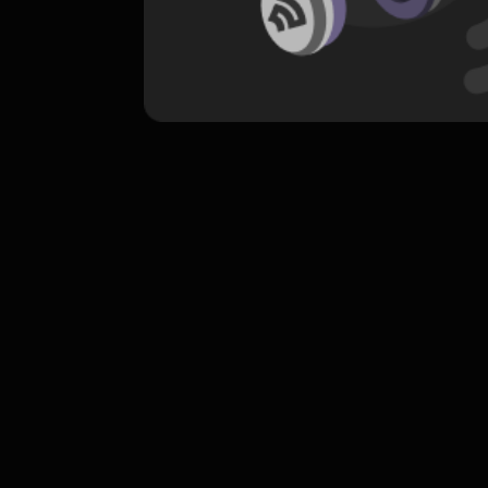
komentar belum bisa dimuat. Coba refr
atau periksa koneksi internet k