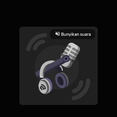
23 Maret 2023
Lagi pusing tugas semester 4 nih, jadi kangen waktu masih
semester 1
Read More
Bunyikan suara
Desain
#1
HOSTING
NOSTALGIA
Subscribe
0 Subscribers