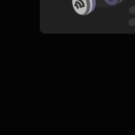
komentar belum bisa dimuat. Coba refr
atau periksa koneksi internet k