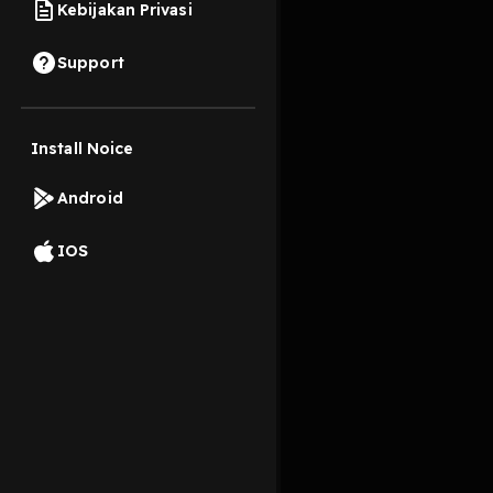
Kebijakan Privasi
18 Juni 2020
Support
Setiap rumah yang kit
@sndyadm_ akan memba
Install Noice
dengerin.
Read More
Android
Improvisasi
Komedi
IOS