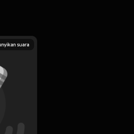
enang, sedih, bahkan horror. Bintang tamu kita malam ini
aja hal mistis yang dia dan kita alami. Langsung saja
nyikan suara
Subscribe