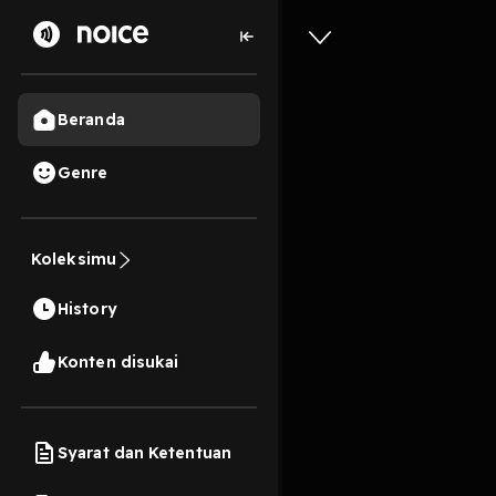
Beranda
Genre
23
6 tahun lalu
15 M
Mencoba 
Koleksimu
dirumah"
History
Play
Konten disukai
Syarat dan Ketentuan