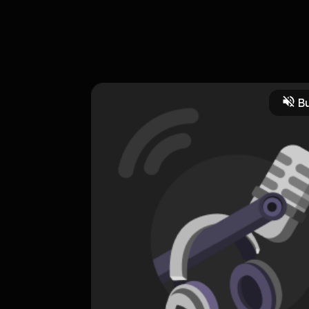
a tinggal pastinya selalu mempunyai memori tersendiri, mulai dari s
has pengalaman horror yang terjadi di rumahnya. Penasaran apa s
Bu
CREATOR-RSS
Blowjop (Billy Chrisinov With Jojo Pua Podcast)
0 Subscribers