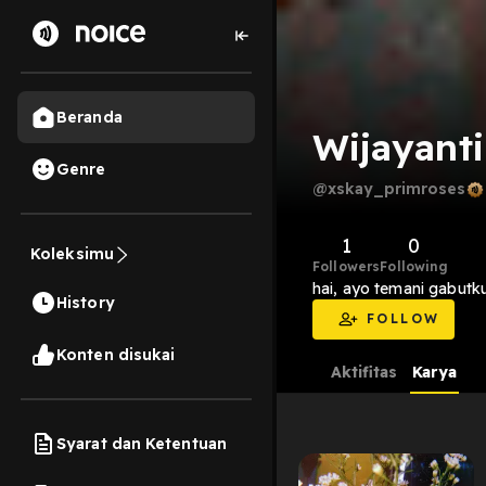
Beranda
Wijayanti
Genre
@xskay_primroses
1
0
Koleksimu
Followers
Following
hai, ayo temani gabutk
History
FOLLOW
Konten disukai
Aktifitas
Karya
Syarat dan Ketentuan