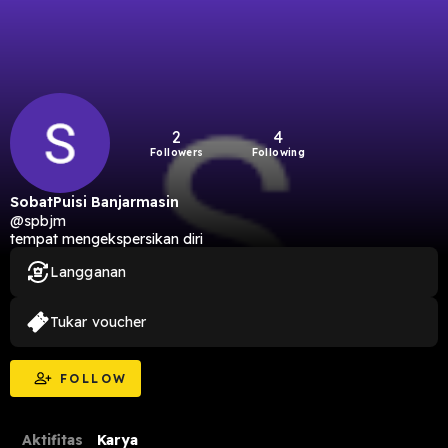
2
4
Followers
Following
SobatPuisi Banjarmasin
@spbjm
tempat mengekspersikan diri
Langganan
Tukar voucher
FOLLOW
Aktifitas
Karya