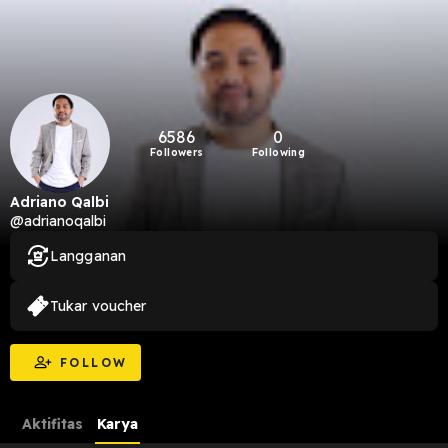
6586
0
Followers
Following
Adriano Qalbi
@adrianoqalbi
Langganan
Tukar voucher
FOLLOW
Aktifitas
Karya