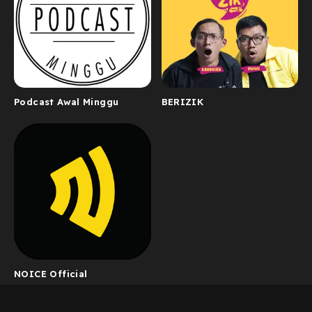
Podcast Awal Minggu
BERIZIK
NOICE Official