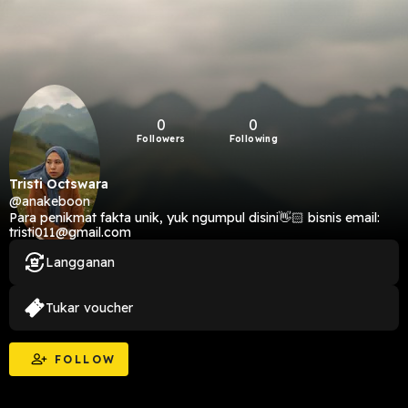
0
0
Followers
Following
Tristi Octswara
@anakeboon
Para penikmat fakta unik, yuk ngumpul disini👋🏻 bisnis email:
tristi011@gmail.com
Langganan
Tukar voucher
FOLLOW