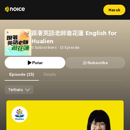
Masuk
跟著英語老師遊花蓮 English for
Hualien
0
Subscribers
·
15
Episode
Putar
Subscribe
Episode (15)
Details
Terbaru