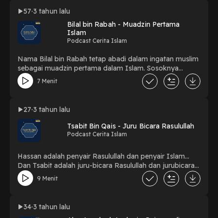
dan kejelian perasaannya serta kehalusan hatinya.
57
3 tahun lalu
Selebihnya dalam segala sifat sebagaimana yang dimiliki
Bilal bin Rabah - Muadzin Pertama​​
oleh wanita-wanita Islam yang lain yang telah lulus dari
Islam
madrasah nubuwwah yakni tidak terlalu lunak (manja)
Podcast Cerita Islam
dalam berbicara, tidak merasa hina, tidak mau dianiaya
dan dihina, bahkan beliau adalah seorang wanita yang
Nama Bilal bin Rabah tetap abadi dalam ingatan muslim
pemberani, tegar dan mujahidah. Beliau menjadi contoh
sebagai muadzin pertama dalam Islam. Sosoknya
yang baik dalam banyak medan peperangan.
istimewa karena menjadi orang yang
7 Menit
mengumandangkan azan bahkan sejak azan
disyariatkan oleh Rasulullah SAW.
27
3 tahun lalu
Tsabit Bin Qais - Juru Bicara Rasulullah
Podcast Cerita Islam
Hassan adalah penyair Rasulullah dan penyair Islam...
Dan Tsabit adalah juru-bicara Rasulullah dan jurubicara
Islam... Kalimat dan kata-kata yang keluar dari mulutnya
9 Menit
kuat, padat, keras, tegas dan mempesonakan...
34
3 tahun lalu