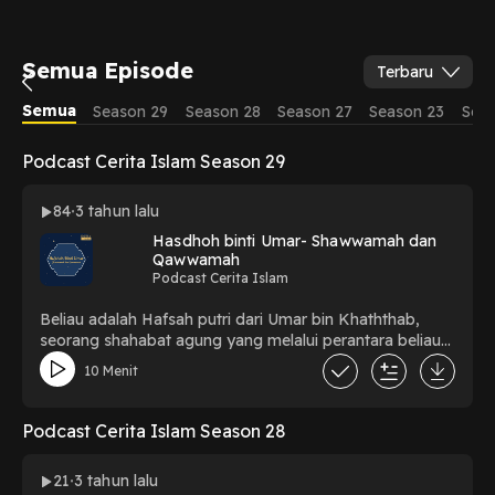
Semua Episode
Terbaru
Semua
Season 29
Season 28
Season 27
Season 23
Seas
Podcast Cerita Islam Season 29
84
3 tahun lalu
Hasdhoh binti Umar- Shawwamah dan
Qawwamah
Podcast Cerita Islam
Beliau adalah Hafsah putri dari Umar bin Khaththab,
seorang shahabat agung yang melalui perantara beliau-
lah Islam memiliki wibawa. Hafshoh adalah seorang
10 Menit
wanita yang masih muda dan berparas cantik, bertaqwa
dan wanita yang disegani.
Podcast Cerita Islam Season 28
21
3 tahun lalu