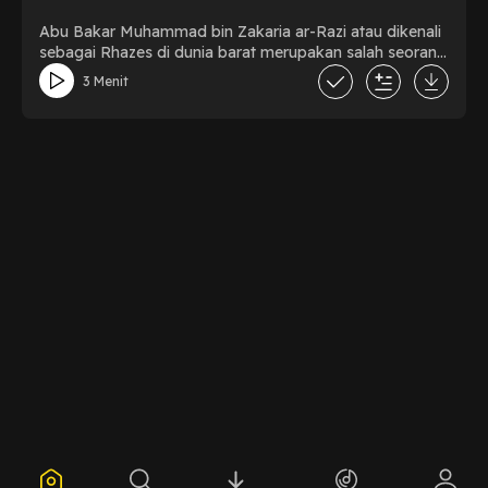
Abu Bakar Muhammad bin Zakaria ar-Razi atau dikenali
sebagai Rhazes di dunia barat merupakan salah seorang
pakar sains Iran yang hidup antara tahun 864 - 930. Ia
3 Menit
lahir di Rayy, Teheran pada tahun 251 H./865 dan wafat
pada tahun 313 H/925. Ar-Razi sejak muda telah
mempelajari filsafat, kimia, matematika dan kesastraan.