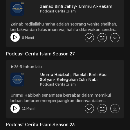
Zainab Binti Jahsy- Ummu Al-Hakam
Podcast Cerita Islam
Zainab radliallâhu 'anha adalah seorang wanita shalihah,
bertakwa dan tulus imannya, hal itu ditanyakan sendiri
oleh sayyidah 'Aisyah radliallâhu 'anha tatkala
8 Menit
berkata:"Aku tidak lihat seorangpun yang lebih baik
diennya dari Zainab, lebih bertakwa kepada Allah dan
paling jujur perkataannya, paling banyak menyambung
Podcast Cerita Islam Season 27
silaturrahmi dan paling banyak shadaqah, paling
bersungguh-sungguh dalam beramal dengan jalan
26
3 tahun lalu
shadaqah dan taqarrub kepada Allah 'Azza wa Jalla"
Ummu Habibah, Ramlah Binti Abu
Sofyan- Keteguhan Istri Nabi
Podcast Cerita Islam
Ummu Habibah senantiasa bersabar dalam memikul
beban lantaran memperjuangkan diennya dalam
keterasingan dan hanya seorang diri, jauh dari keluarga
11 Menit
dan kampung halaman bahkan terjadi musibah yang
tidak dia sangka sebelumnya.
Podcast Cerita Islam Season 23