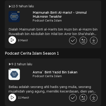
12
3 tahun lalu
Maimunah Binti Al-Harist - Ummul
Mukminin Terakhir
Podcast Cerita Islam
Dialah Maimunah binti al-Harits bin Huzn bin al-Hazm bin
Ruwaibah bin Abdullah bin Hilal bin Amir bin Sha’sha’ah
al-Hilaliyah. Saudari dari Ummul Fadhl istri Abbas. Beliau
8 Menit
adalah bibi dari Khalid bin Walid dan juga bibi dari Ibnu
Abbas. Beliau termasuk pemuka kaum wanita yang
masyhur dengan keutamaannya, nasabnya dan
Podcast Cerita Islam Season 1
kemuliaannya.
9
2 tahun lalu
Asma` Binti Yazid Bin Sakan
Podcast Cerita Islam
Beliau adalah seorang ahli hadis yang mulia, seorang
mujahidah yang agung, memiliki kecerdasan, dien yang
bagus dan ahli argumen, sehingga beliau menjuliki
11 Menit
sebagai “juru bicara wanita”. Diantara keistimewaan
yang dimiliki oleh Asma` adalah kepekaan inderanya