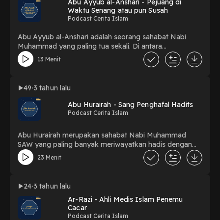
Abu Ayyub al-Anshari - Pejuang di
Waktu Senang atau pun Susah
Podcast Cerita Islam
Abu Ayyub al-Anshari adalah seorang sahabat Nabi
Muhammad yang paling tua sekali. Di antara
kemuliaannya adalah singgahnya Nabi Muhammad
13 Menit
selama kurang lebih tujuh bulan di rumahnya ketika
datang hijrah dari Mekkah ke Madinah. Abu Ayyub hidup
pada zaman Abu Bakar, Umar, Utsman bin Affan dan Ali
49
3 tahun lalu
bin Abi Thalib. Abu Ayyub meninggal di Konstantinopel
ketika tentara Kekhalifahan Umayyah coba menyerang
Abu Hurairah - Sang Penghafal Hadits
kota itu
Podcast Cerita Islam
Abu Hurairah merupakan sahabat Nabi Muhammad
SAW yang paling banyak meriwayatkan hadis dengan
total mencapai 5.374 buah. Abu Hurairah berkata,
23 Menit
“…….sesungguhnya saudara kami dari golongan
muhajirin sibuk dengan urusan mereka di pasar dan
orang-orang Anshar sibuk bekerja di ladang mereka.
24
3 tahun lalu
Sementara aku seorang yang miskin senantiasa bersama
Ar-Razi - Ahli Medis Islam Penemu
Rasulullah di mil’i batni. Aku hadir di majelis yang mereka
Cacar
tidak hadir dan aku hafal pada saat mereka lupa”
Podcast Cerita Islam
(Hadits Riwayat Bukhari).