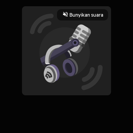
memahami psikologi di balik
kebiasaan itu.
Bunyikan suara
Play
9 Maret 2022
Read More
Pengembangan Diri
ORIGINAL
Simpan
Unwinding Anxiety